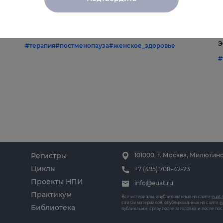
22.06.2026
1
Постменопауза на приёме: алгоритмы
Ж
и
для терапевта
С
э
#терапия
#постменопауза
#женское_здоровье
#
Регистры
101000, г. Москва, Милютинс
Циклы
+7 (495) 708-42-23
Проекты НПИ
info@euat.ru
Практикум
Все материалы, опубликованные на сайте
euat.
сайтах материалов, опубликованных на сайте
e
Библиотека
публикации: сразу после заголовка и после по