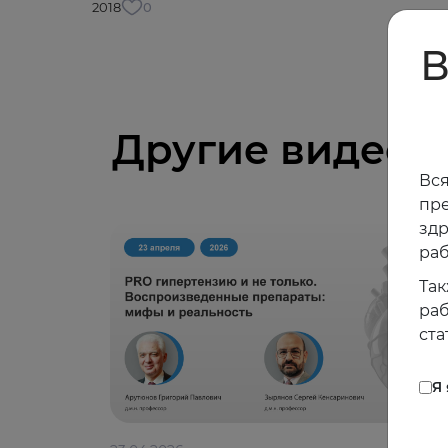
2018
0
В
Другие видео
Вся
пре
зд
раб
Так
раб
ста
Я