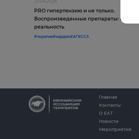
23.04.2026
PRO гипертензию и не только.
Воспроизведенные препараты: мифы 
реальность
#терапия
#кардио
#АГ
#ССЗ
Главная
Контакты
О ЕАТ
Новости
Мероприятия