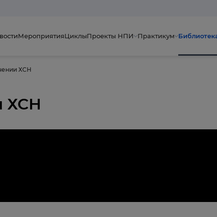
вости
Мероприятия
Циклы
Проекты НПИ
Практикум
Библиотек
чении ХСН
и ХСН