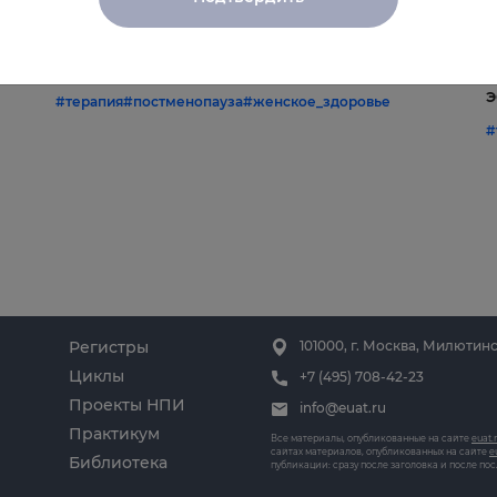
22.06.2026
1
Постменопауза на приёме: алгоритмы
Ж
и
для терапевта
С
э
#терапия
#постменопауза
#женское_здоровье
#
Регистры
101000, г. Москва, Милютинс
Циклы
+7 (495) 708-42-23
Проекты НПИ
info@euat.ru
Практикум
Все материалы, опубликованные на сайте
euat.
сайтах материалов, опубликованных на сайте
e
Библиотека
публикации: сразу после заголовка и после по