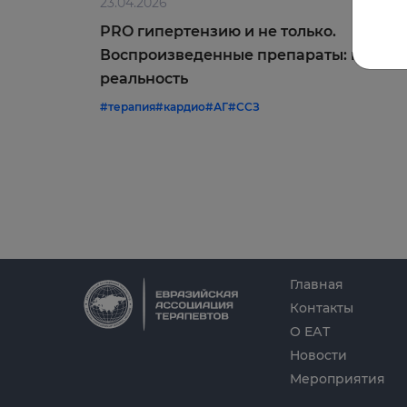
23.04.2026
PRO гипертензию и не только.
Воспроизведенные препараты: мифы 
реальность
#терапия
#кардио
#АГ
#ССЗ
Главная
Контакты
О ЕАТ
Новости
Мероприятия