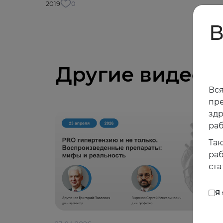
2019
0
В
Другие видео
Вся
пре
зд
раб
Так
раб
ста
Я