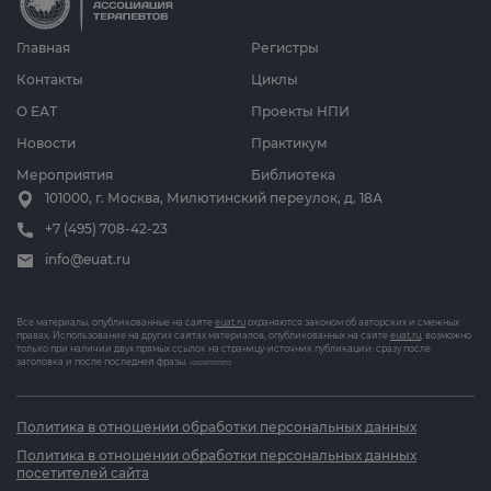
Главная
Регистры
Контакты
Циклы
О ЕАТ
Проекты НПИ
Новости
Практикум
Мероприятия
Библиотека
101000, г. Москва, Милютинский переулок, д. 18А
+7 (495) 708-42-23
info@euat.ru
Все материалы, опубликованные на сайте
euat.ru
охраняются законом об авторских и смежных
правах. Использование на других сайтах материалов, опубликованных на сайте
euat.ru
, возможно
только при наличии двух прямых ссылок на страницу-источник публикации: сразу после
заголовка и после последней фразы.
v202607031833
Политика в отношении обработки персональных данных
Политика в отношении обработки персональных данных
посетителей сайта