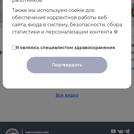
работников.
Также мы используем cookie для
обеспечения корректной работы веб-
сайта, входа в систему, безопасности, сбора
статистики и персонализации контента 🍪
22.06.2026
10.06.2
Постменопауза на приёме: алгоритмы для
Жирова
Я являюсь специалистом здравоохранения
фы и
терапевта
и комо
эффек
#терапия
#постменопауза
#женское_здоровье
Подтвердить
#терап
Все видео