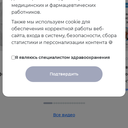
медицинских и фармацевтических
работников.
Также мы используем cookie для
обеспечения корректной работы веб-
сайта, входа в систему, безопасности, сбора
статистики и персонализации контента 🍪
Я являюсь специалистом здравоохранения
22.06.2026
10.06.2
Постменопауза на приёме: алгоритмы для
Жирова
Подтвердить
фы и
терапевта
и комо
эффек
#терапия
#постменопауза
#женское_здоровье
#терап
Все видео