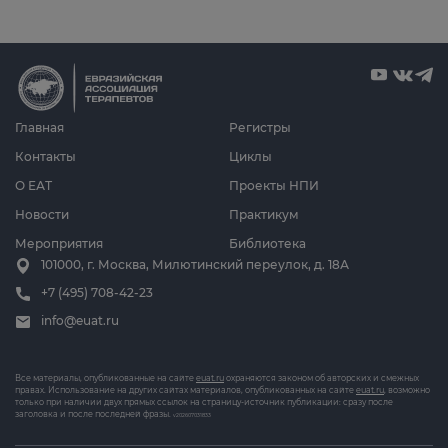
Главная
Регистры
Контакты
Циклы
О ЕАТ
Проекты НПИ
Новости
Практикум
Мероприятия
Библиотека
101000, г. Москва, Милютинский переулок, д. 18А
+7 (495) 708-42-23
info@euat.ru
Все материалы, опубликованные на сайте
euat.ru
охраняются законом об авторских и смежных
правах. Использование на других сайтах материалов, опубликованных на сайте
euat.ru
, возможно
только при наличии двух прямых ссылок на страницу-источник публикации: сразу после
заголовка и после последней фразы.
v202607031833