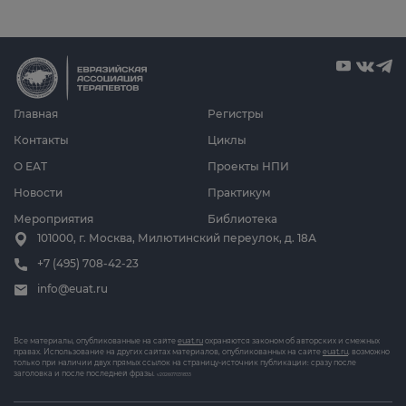
Главная
Регистры
Контакты
Циклы
О ЕАТ
Проекты НПИ
Новости
Практикум
Мероприятия
Библиотека
101000, г. Москва, Милютинский переулок, д. 18А
+7 (495) 708-42-23
info@euat.ru
Все материалы, опубликованные на сайте
euat.ru
охраняются законом об авторских и смежных
правах. Использование на других сайтах материалов, опубликованных на сайте
euat.ru
, возможно
только при наличии двух прямых ссылок на страницу-источник публикации: сразу после
заголовка и после последней фразы.
v202607031833