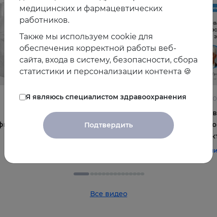
медицинских и фармацевтических
работников.
Также мы используем cookie для
обеспечения корректной работы веб-
сайта, входа в систему, безопасности, сбора
статистики и персонализации контента 🍪
Я являюсь специалистом здравоохранения
22.06.2026
10.06.2
Постменопауза на приёме: алгоритмы для
Жирова
фы и
терапевта
и комо
Подтвердить
эффек
#терапия
#постменопауза
#женское_здоровье
#терап
Все видео