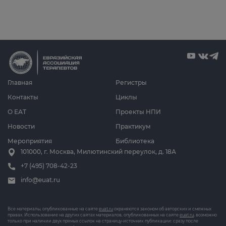
Главная
Регистры
Контакты
Циклы
О ЕАТ
Проекты НПИ
Новости
Практикум
Мероприятия
Библиотека
101000, г. Москва, Милютинский переулок, д. 18А
+7 (495) 708-42-23
info@euat.ru
Все материалы, опубликованные на сайте
euat.ru
охраняются законом об авторских и смежных
правах. Использование на других сайтах материалов, опубликованных на сайте
euat.ru
, возможно
только при наличии двух прямых ссылок на страницу-источник публикации: сразу после