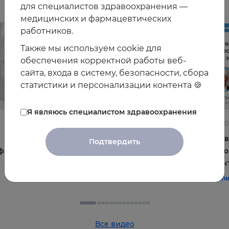
для специалистов здравоохранения —
медицинских и фармацевтических
работников.
Также мы используем cookie для
обеспечения корректной работы веб-
сайта, входа в систему, безопасности, сбора
статистики и персонализации контента 🍪
Я являюсь специалистом здравоохранения
22.06.2026
10.06.2
Постменопауза на приёме: алгоритмы для
Жирова
Подтвердить
фы и
терапевта
и комо
эффек
#терапия
#постменопауза
#женское_здоровье
#терап
Все видео