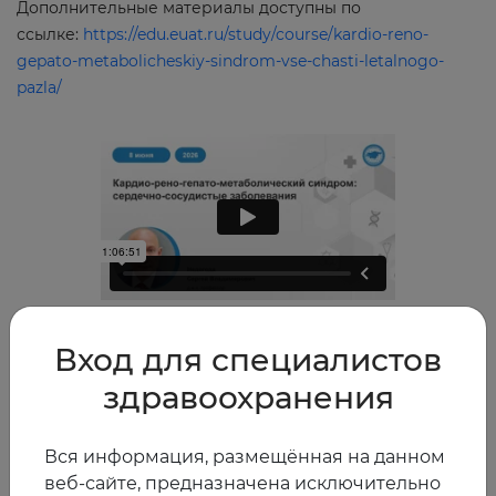
Дополнительные материалы доступны по
ссылке:
https://edu.euat.ru/study/course/kardio-reno-
gepato-metabolicheskiy-sindrom-vse-chasti-letalnogo-
pazla/
2026
0
Вход для специалистов
здравоохранения
Другие видео
Вся информация, размещённая на данном
веб-сайте, предназначена исключительно