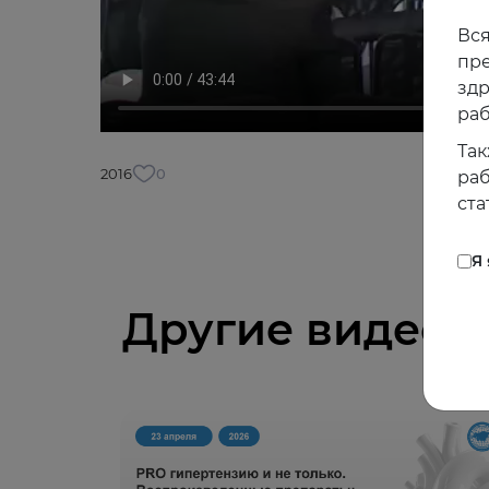
Вся
пре
зд
раб
Так
2016
0
раб
ста
Я
Другие видео