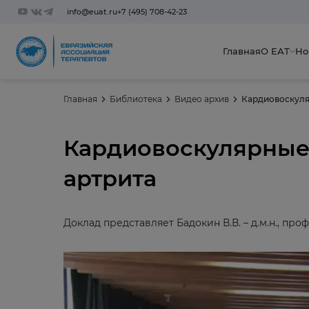
info@euat.ru
+7 (495) 708-42-23
Главная
О ЕАТ
Но
Главная
Библиотека
Видео архив
Кардиовоскуля
Кардиовоскулярные
артрита
Доклад представляет Бадокин В.В. – д.м.н., про