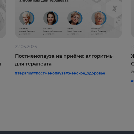
22.06.2026
1
Постменопауза на приёме: алгоритмы
Ж
и
для терапевта
С
э
#терапия
#постменопауза
#женское_здоровье
#