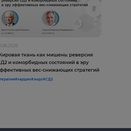
0.06.2026
09.06.202
ировая ткань как мишень: реверсия
Оптимиз
Д2 и коморбидных состояний в эру
врачебн
ффективных вес-снижающих стратегий
межреги
терапия
#кардио
#эндо
#СД2
#терапия
#