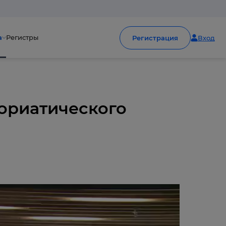
а
Регистры
Регистрация
Вход
ориатического