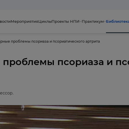
вости
Мероприятия
Циклы
Проекты НПИ
Практикум
Библиотек
рные проблемы псориаза и псориатического артрита
 проблемы псориаза и пс
фессор.