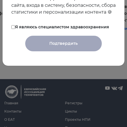
сайта, входа в систему, безопасности, сбора
Постменопауза на приёме: алгоритмы для
Жирова
статистики и персонализации контента 🍪
фы и
терапевта
и комо
эффек
#терапия
#постменопауза
#женское_здоровье
Я являюсь специалистом здравоохранения
#терап
Подтвердить
Все видео
Главная
Регистры
Контакты
Циклы
О ЕАТ
Проекты НПИ