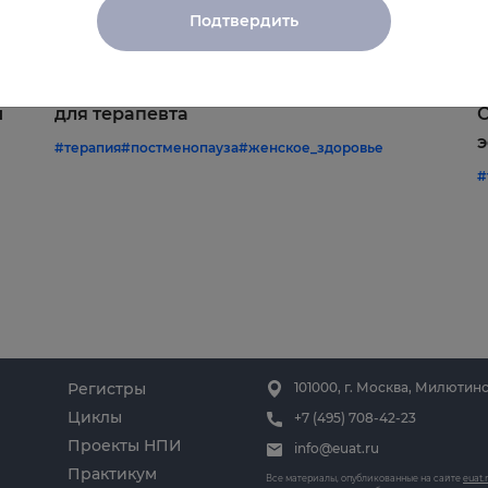
Подтвердить
22.06.2026
1
Постменопауза на приёме: алгоритмы
Ж
и
для терапевта
С
э
#терапия
#постменопауза
#женское_здоровье
#
Регистры
101000, г. Москва, Милютинс
Циклы
+7 (495) 708-42-23
Проекты НПИ
info@euat.ru
Практикум
Все материалы, опубликованные на сайте
euat.