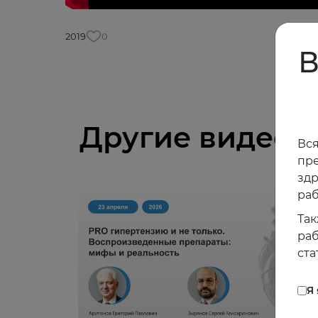
2019
0
В
Другие видео
Вся
пре
зд
раб
Так
раб
ста
Я