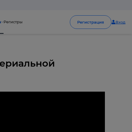
а
Регистры
Регистрация
Вход
териальной