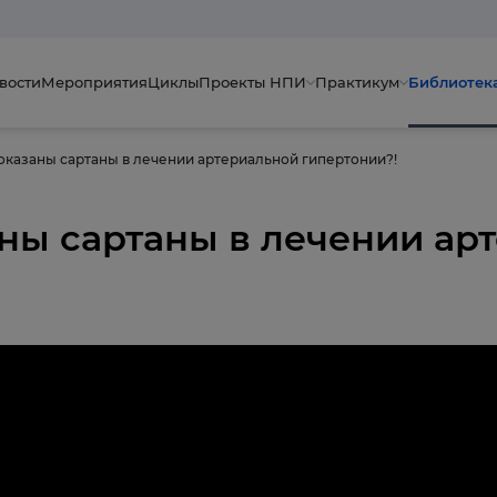
вости
Мероприятия
Циклы
Проекты НПИ
Практикум
Библиотек
показаны сартаны в лечении артериальной гипертонии?!
аны сартаны в лечении ар