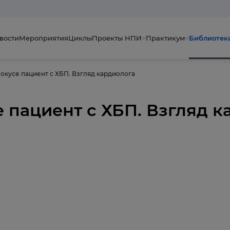
вости
Мероприятия
Циклы
Проекты НПИ
Практикум
Библиотек
окусе пациент с ХБП. Взгляд кардиолога
 пациент с ХБП. Взгляд 