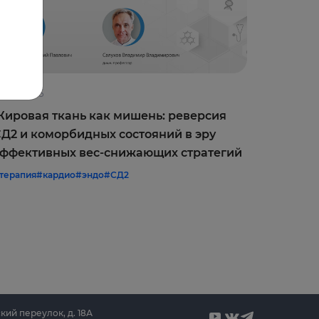
0.06.2026
09.06.202
ировая ткань как мишень: реверсия
Оптимиз
Д2 и коморбидных состояний в эру
врачебн
ффективных вес-снижающих стратегий
межреги
терапия
#кардио
#эндо
#СД2
#терапия
#
кий переулок, д. 18А