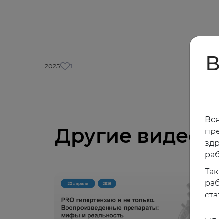
В
2025
1
Вся
Другие видео
пре
зд
раб
Так
раб
ста