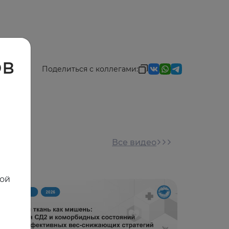
ов
Поделиться с коллегами:
Все видео
ной