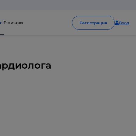
а
Регистры
Регистрация
Вход
кардиолога