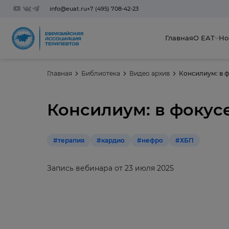
info@euat.ru
+7 (495) 708-42-23
Главная
О ЕАТ
Но
Главная
Библиотека
Видео архив
Консилиум: в ф
Консилиум: в фокусе
#терапия
#кардио
#нефро
#ХБП
Запись вебинара от 23 июля 2025