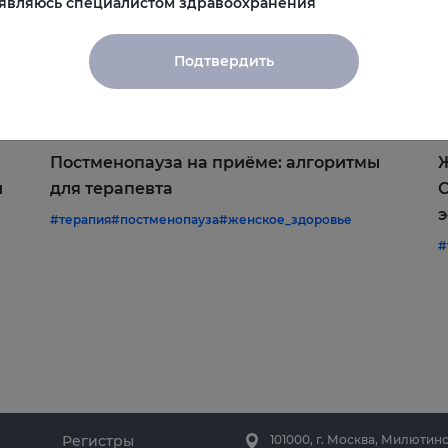
 являюсь специалистом здравоохранения
Подтвердить
22.06.2026
1
Постменопауза на приёме: алгоритмы
Ж
и
для терапевта
С
э
#терапия
#постменопауза
#женское_здоровье
#
Регистры
101000, г. Москва, Милютинс