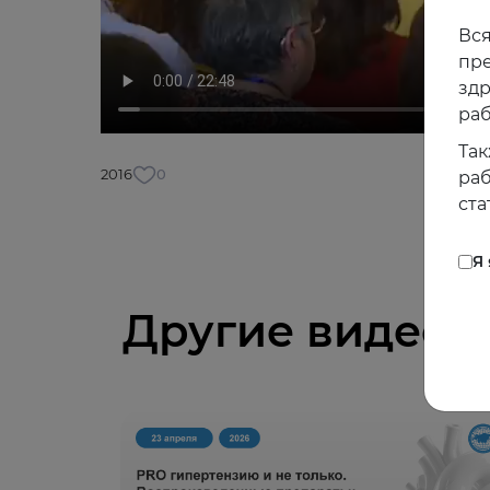
Вся
пре
зд
раб
Так
2016
0
раб
ста
Я
Другие видео