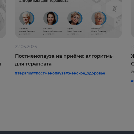
22.06.2026
1
Постменопауза на приёме: алгоритмы
Ж
и
для терапевта
С
э
#терапия
#постменопауза
#женское_здоровье
#