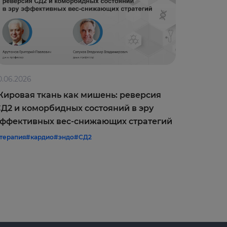
0.06.2026
09.06.202
ировая ткань как мишень: реверсия
Оптимиз
Д2 и коморбидных состояний в эру
врачебн
ффективных вес-снижающих стратегий
межреги
терапия
#кардио
#эндо
#СД2
#терапия
#