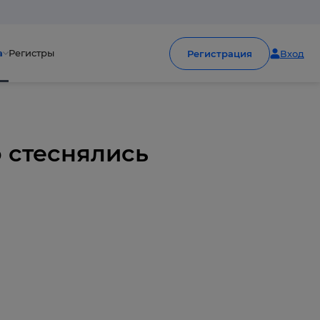
а
Регистры
Регистрация
Вход
о стеснялись