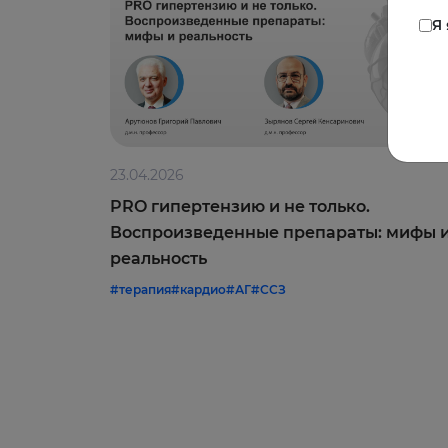
Я
23.04.2026
PRO гипертензию и не только.
Воспроизведенные препараты: мифы 
реальность
#терапия
#кардио
#АГ
#ССЗ