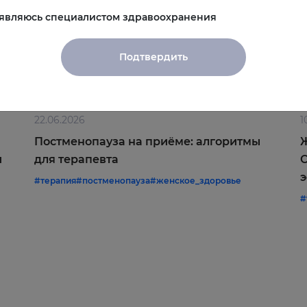
 являюсь специалистом здравоохранения
Подтвердить
22.06.2026
1
Постменопауза на приёме: алгоритмы
Ж
и
для терапевта
С
э
#терапия
#постменопауза
#женское_здоровье
#