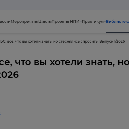
вости
Мероприятия
Циклы
Проекты НПИ
Практикум
Библиотек
БС: все, что вы хотели знать, но стеснялись спросить. Выпуск 1/2026
е, что вы хотели знать, н
2026
б