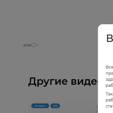
В
2026
4
Вся
пре
Другие видео
зд
раб
Так
раб
ста