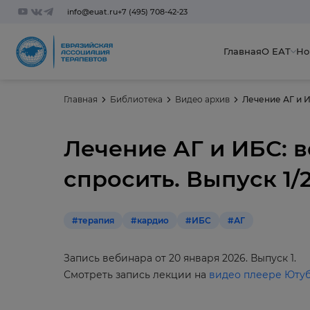
info@euat.ru
+7 (495) 708-42-23
Главная
О ЕАТ
Но
Главная
Библиотека
Видео архив
Лечение АГ и И
Лечение АГ и ИБС: вс
спросить. Выпуск 1/
#терапия
#кардио
#ИБС
#АГ
Запись вебинара от 20 января 2026. Выпуск 1.
Смотреть запись лекции на
видео плеере Юту