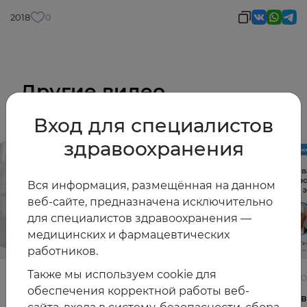
2018
0
Другие видео
Вход для специалистов
здравоохранения
Вся информация, размещённая на данном
веб-сайте, предназначена исключительно
для специалистов здравоохранения —
медицинских и фармацевтических
работников.
Также мы используем cookie для
22.06.2026
10.06.2
обеспечения корректной работы веб-
Постменопауза на приёме: алгоритмы для
Жирова