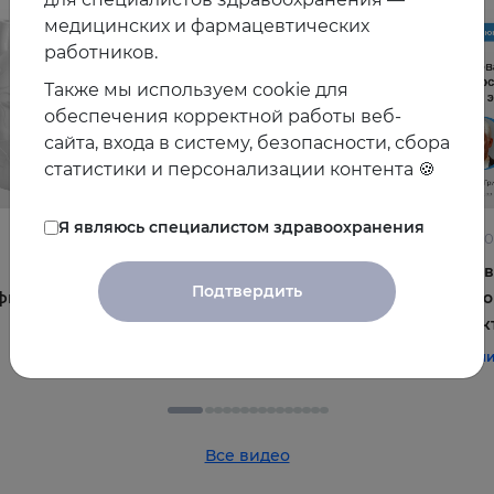
медицинских и фармацевтических
работников.
Также мы используем cookie для
обеспечения корректной работы веб-
сайта, входа в систему, безопасности, сбора
статистики и персонализации контента 🍪
Я являюсь специалистом здравоохранения
22.06.2026
10.06.2
Постменопауза на приёме: алгоритмы для
Жирова
Подтвердить
фы и
терапевта
и комо
эффек
#терапия
#постменопауза
#женское_здоровье
#терап
Все видео