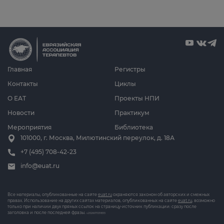
Главная
Регистры
Контакты
Циклы
О ЕАТ
Проекты НПИ
Новости
Практикум
Мероприятия
Библиотека
101000, г. Москва, Милютинский переулок, д. 18А
+7 (495) 708-42-23
info@euat.ru
Все материалы, опубликованные на сайте
euat.ru
охраняются законом об авторских и смежных
правах. Использование на других сайтах материалов, опубликованных на сайте
euat.ru
, возможно
только при наличии двух прямых ссылок на страницу-источник публикации: сразу после
заголовка и после последней фразы.
v202607031833