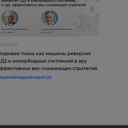
0.06.2026
09.06.202
ировая ткань как мишень: реверсия
Оптимиз
Д2 и коморбидных состояний в эру
врачебн
ффективных вес-снижающих стратегий
межреги
терапия
#кардио
#эндо
#СД2
#терапия
#