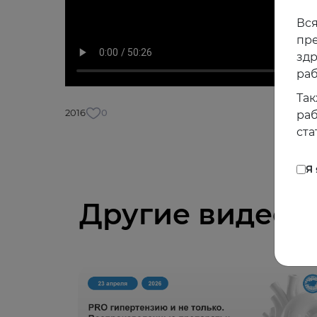
Вся
пре
зд
раб
Так
2016
0
раб
ста
Я
Другие видео