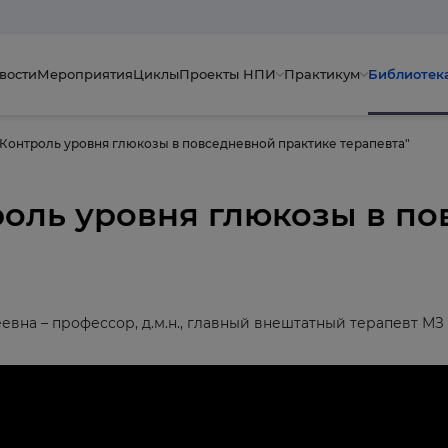
вости
Мероприятия
Циклы
Проекты НПИ
Практикум
Библиотек
"Контроль уровня глюкозы в повседневной практике терапевта"
роль уровня глюкозы в п
вна – профессор, д.м.н., главный внештатный терапевт МЗ