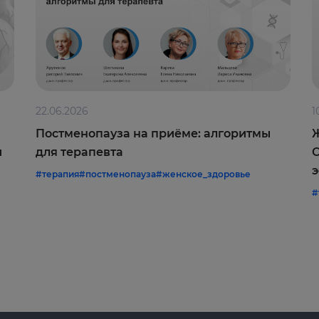
22.06.2026
1
Постменопауза на приёме: алгоритмы
Ж
и
для терапевта
С
э
#терапия
#постменопауза
#женское_здоровье
#