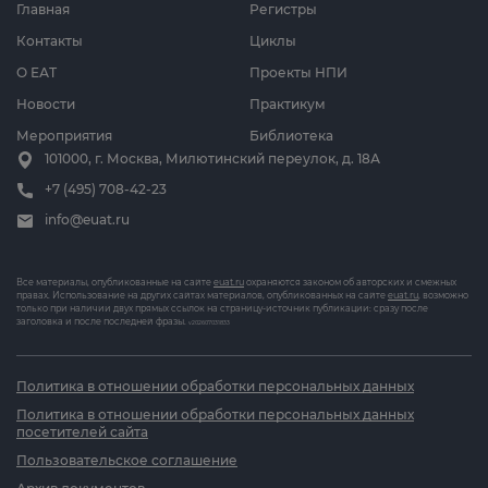
Главная
Регистры
Контакты
Циклы
О ЕАТ
Проекты НПИ
Новости
Практикум
Мероприятия
Библиотека
101000, г. Москва, Милютинский переулок, д. 18А
+7 (495) 708-42-23
info@euat.ru
Все материалы, опубликованные на сайте
euat.ru
охраняются законом об авторских и смежных
правах. Использование на других сайтах материалов, опубликованных на сайте
euat.ru
, возможно
только при наличии двух прямых ссылок на страницу-источник публикации: сразу после
заголовка и после последней фразы.
v202607031833
Политика в отношении обработки персональных данных
Политика в отношении обработки персональных данных
посетителей сайта
Пользовательское соглашение