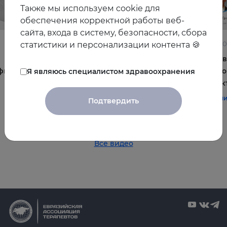
Также мы используем cookie для
обеспечения корректной работы веб-
сайта, входа в систему, безопасности, сбора
22.06.2026
10.06.2
статистики и персонализации контента 🍪
Постменопауза на приёме: алгоритмы для
Жирова
фы и
терапевта
и комо
Я являюсь специалистом здравоохранения
эффек
#терапия
#постменопауза
#женское_здоровье
#терап
Подтвердить
Все видео