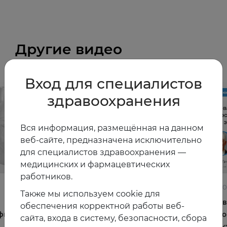
Другие видео
Вход для специалистов
здравоохранения
Вся информация, размещённая на данном
веб-сайте, предназначена исключительно
для специалистов здравоохранения —
медицинских и фармацевтических
работников.
22.06.2026
10.06.2
Также мы используем cookie для
Постменопауза на приёме: алгоритмы для
Жирова
обеспечения корректной работы веб-
фы и
терапевта
и комо
сайта, входа в систему, безопасности, сбора
эффек