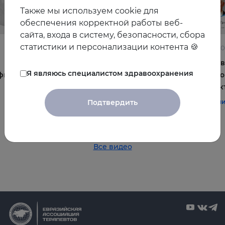
Также мы используем cookie для
обеспечения корректной работы веб-
сайта, входа в систему, безопасности, сбора
статистики и персонализации контента 🍪
22.06.2026
10.06.2
Постменопауза на приёме: алгоритмы для
Жирова
Я являюсь специалистом здравоохранения
фы и
терапевта
и комо
эффек
#терапия
#постменопауза
#женское_здоровье
Подтвердить
#терап
Все видео