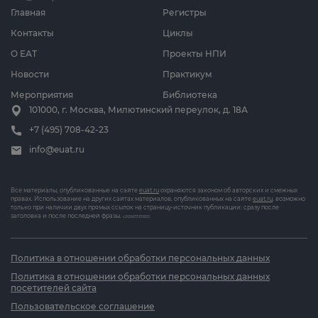
Главная
Регистры
Контакты
Циклы
О ЕАТ
Проекты НПИ
Новости
Практикум
Мероприятия
Библиотека
101000, г. Москва, Милютинский переулок, д. 18А
+7 (495) 708-42-23
info@euat.ru
Все материалы, опубликованные на сайте
euat.ru
охраняются законом об авторских и смежных
правах. Использование на других сайтах материалов, опубликованных на сайте
euat.ru
, возможно
только при наличии двух прямых ссылок на страницу-источник публикации: сразу после
заголовка и после последней фразы.
v202607031833
Политика в отношении обработки персональных данных
Политика в отношении обработки персональных данных
посетителей сайта
Пользовательское соглашение