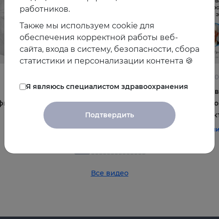
работников.
Также мы используем cookie для
обеспечения корректной работы веб-
сайта, входа в систему, безопасности, сбора
статистики и персонализации контента 🍪
22.06.2026
10.06.2
Я являюсь специалистом здравоохранения
Постменопауза на приёме: алгоритмы для
Жирова
фы и
терапевта
и комо
Подтвердить
эффек
#терапия
#постменопауза
#женское_здоровье
#терап
Все видео