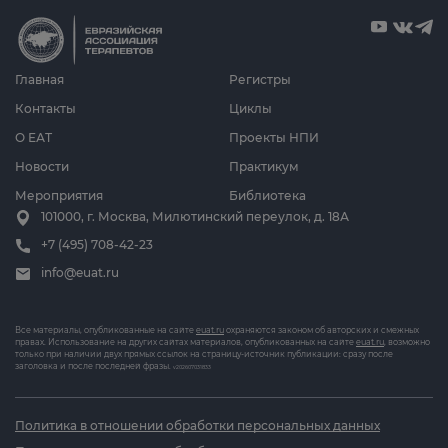
Главная
Регистры
Контакты
Циклы
О ЕАТ
Проекты НПИ
Новости
Практикум
Мероприятия
Библиотека
101000, г. Москва, Милютинский переулок, д. 18А
+7 (495) 708-42-23
info@euat.ru
Все материалы, опубликованные на сайте
euat.ru
охраняются законом об авторских и смежных
правах. Использование на других сайтах материалов, опубликованных на сайте
euat.ru
, возможно
только при наличии двух прямых ссылок на страницу-источник публикации: сразу после
заголовка и после последней фразы.
v202607031833
Политика в отношении обработки персональных данных