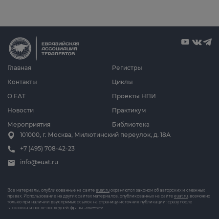
Главная
Регистры
Контакты
Циклы
О ЕАТ
Проекты НПИ
Новости
Практикум
Мероприятия
Библиотека
101000, г. Москва, Милютинский переулок, д. 18А
+7 (495) 708-42-23
info@euat.ru
Все материалы, опубликованные на сайте
euat.ru
охраняются законом об авторских и смежных
правах. Использование на других сайтах материалов, опубликованных на сайте
euat.ru
, возможно
только при наличии двух прямых ссылок на страницу-источник публикации: сразу после
заголовка и после последней фразы.
v202607031833