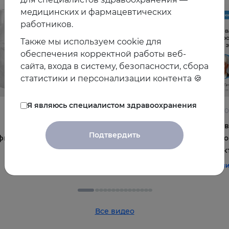
медицинских и фармацевтических
работников.
Также мы используем cookie для
обеспечения корректной работы веб-
сайта, входа в систему, безопасности, сбора
статистики и персонализации контента 🍪
Я являюсь специалистом здравоохранения
22.06.2026
10.06.2
Постменопауза на приёме: алгоритмы для
Жирова
Подтвердить
фы и
терапевта
и комо
эффек
#терапия
#постменопауза
#женское_здоровье
#терап
Все видео