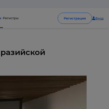
а
Регистры
Регистрация
Вход
вразийской