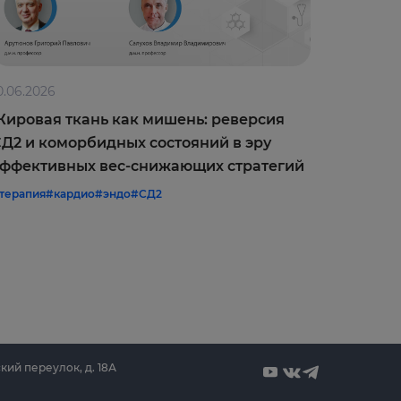
0.06.2026
09.06.202
ировая ткань как мишень: реверсия
Оптимиз
Д2 и коморбидных состояний в эру
врачебн
ффективных вес-снижающих стратегий
межреги
терапия
#кардио
#эндо
#СД2
#терапия
#
кий переулок, д. 18А