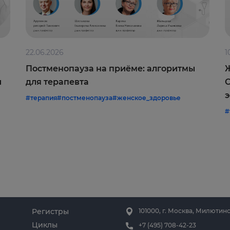
22.06.2026
1
Постменопауза на приёме: алгоритмы
Ж
и
для терапевта
С
э
#терапия
#постменопауза
#женское_здоровье
#
Регистры
101000, г. Москва, Милютинс
Циклы
+7 (495) 708-42-23