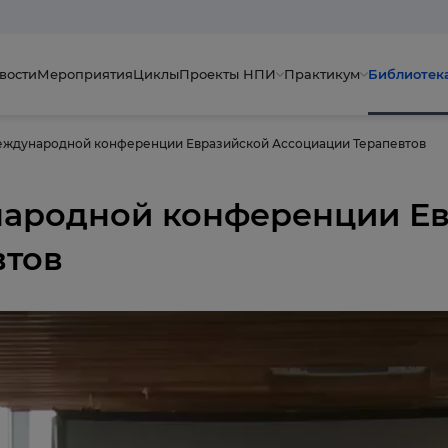
вости
Мероприятия
Циклы
Проекты НПИ
Практикум
Библиотек
Международной конференции Евразийской Ассоциации Терапевтов
ународной конференции Е
втов