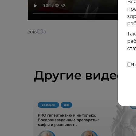
Вся
пре
зд
раб
2016
0
Так
раб
ста
Я
Другие видео