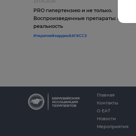
23.04.2026
PRO гипертензию и не только.
Воспроизведенные препараты: мифы 
реальность
#терапия
#кардио
#АГ
#ССЗ
Главная
Контакты
О ЕАТ
Новости
Мероприятия