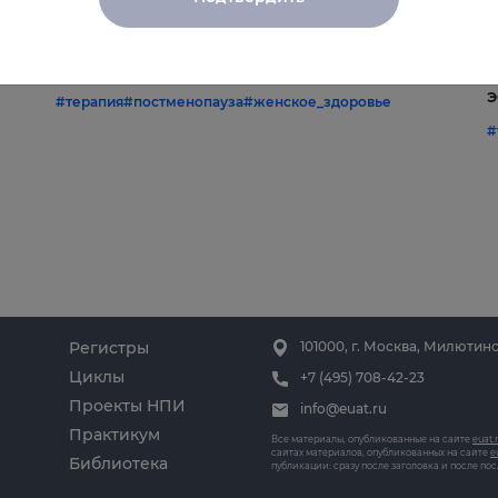
22.06.2026
1
Постменопауза на приёме: алгоритмы
Ж
и
для терапевта
С
э
#терапия
#постменопауза
#женское_здоровье
#
Регистры
101000, г. Москва, Милютинс
Циклы
+7 (495) 708-42-23
Проекты НПИ
info@euat.ru
Практикум
Все материалы, опубликованные на сайте
euat.
сайтах материалов, опубликованных на сайте
e
Библиотека
публикации: сразу после заголовка и после по