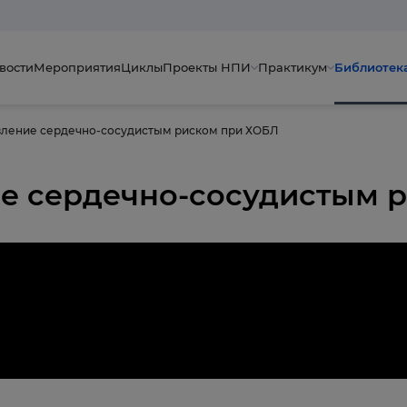
вости
Мероприятия
Циклы
Проекты НПИ
Практикум
Библиотек
вление сердечно-сосудистым риском при ХОБЛ
ие сердечно-сосудистым 