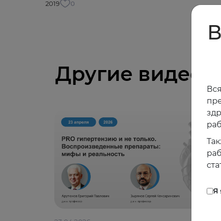
2019
0
В
Другие видео
Вся
пре
зд
раб
Так
раб
ста
Я