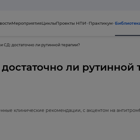
вости
Мероприятия
Циклы
Проекты НПИ
Практикум
Библиотек
и СД: достаточно ли рутинной терапии?
: достаточно ли рутинной
нные клинические рекомендации, с акцентом на антитром