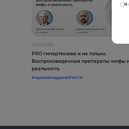
Я
23.04.2026
PRO гипертензию и не только.
Воспроизведенные препараты: мифы 
реальность
#терапия
#кардио
#АГ
#ССЗ