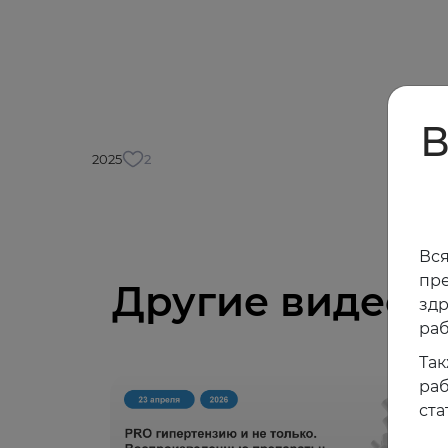
В
2025
2
Вся
пре
Другие видео
зд
раб
Так
раб
ста