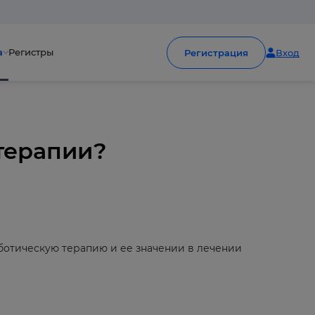
а
Регистры
Регистрация
Вход
 терапии?
ботическую терапию и ее значении в лечении