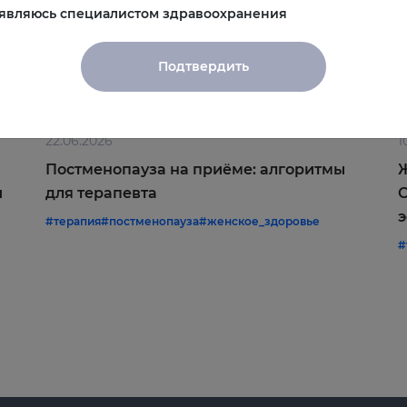
 являюсь специалистом здравоохранения
Подтвердить
22.06.2026
1
Постменопауза на приёме: алгоритмы
Ж
и
для терапевта
С
э
#терапия
#постменопауза
#женское_здоровье
#