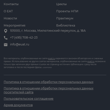
Контакты
Циклы
О ЕАТ
Проекты НПИ
Новости
Практикум
Мероприятия
Библиотека
101000, г. Москва, Милютинский переулок, д. 18А
+7 (495) 708-42-23
info@euat.ru
Все материалы, опубликованные на сайте
euat.ru
охраняются законом об авторских и смежных
правах. Использование на других сайтах материалов, опубликованных на сайте
euat.ru
, возможно
только при наличии двух прямых ссылок на страницу-источник публикации: сразу после
заголовка и после последней фразы.
v202607031833
Политика в отношении обработки персональных данных
Политика в отношении обработки персональных данных
посетителей сайта
Пользовательское соглашение
Архив документов