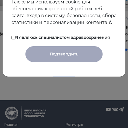
Также мы используем cookie для
обеспечения корректной работы веб-
сайта, входа в систему, безопасности, сбора
22.06.2026
10.06.2
статистики и персонализации контента 🍪
Постменопауза на приёме: алгоритмы для
Жирова
фы и
терапевта
и комо
Я являюсь специалистом здравоохранения
эффек
#терапия
#постменопауза
#женское_здоровье
#терап
Подтвердить
Все видео
Главная
Регистры