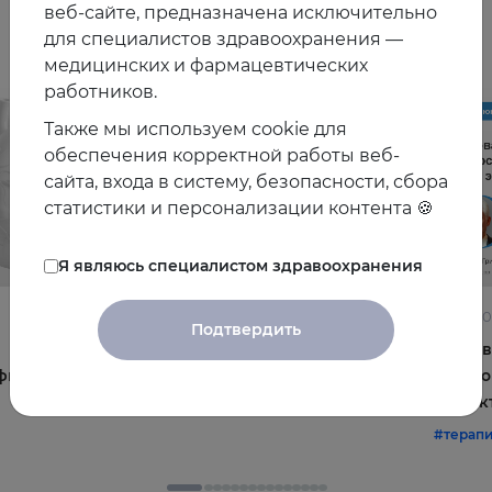
Другие видео
веб-сайте, предназначена исключительно
для специалистов здравоохранения —
медицинских и фармацевтических
работников.
Также мы используем cookie для
обеспечения корректной работы веб-
сайта, входа в систему, безопасности, сбора
статистики и персонализации контента 🍪
Я являюсь специалистом здравоохранения
22.06.2026
10.06.2
Подтвердить
Постменопауза на приёме: алгоритмы для
Жирова
фы и
терапевта
и комо
эффек
#терапия
#постменопауза
#женское_здоровье
#терап