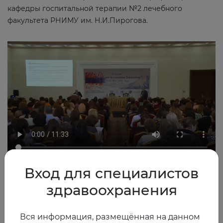
кафедры госпитальной терапии №2 лечебного
факультета РНИМУ им. Н.И.Пирогова.
Вход для специалистов
2016
0
здравоохранения
Вся информация, размещённая на данном