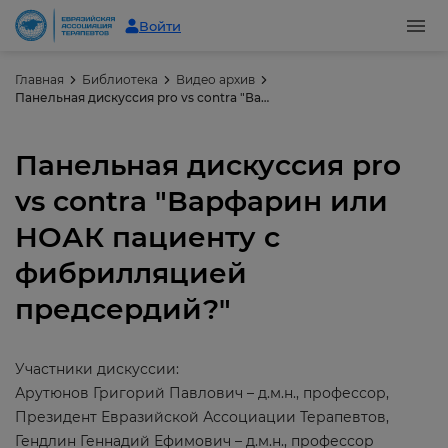
Войти
Главная
Библиотека
Видео архив
Панельная дискуссия pro vs contra "Варфарин или НОАК пациенту с фибрилляцией предсердий?"
Панельная дискуссия pro
vs contra "Варфарин или
НОАК пациенту с
фибрилляцией
предсердий?"
Участники дискуссии:
Арутюнов Григорий Павлович – д.м.н., профессор,
Президент Евразийской Ассоциации Терапевтов,
Гендлин Геннадий Ефимович – д.м.н., профессор