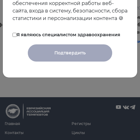
обеспечения корректной работы веб-
10.06.2026
09.06.2
сайта, входа в систему, безопасности, сбора
Жировая ткань как мишень: реверсия СД2
Оптим
статистики и персонализации контента 🍪
фы и
и коморбидных состояний в эру
врачеб
эффективных вес-снижающих стратегий
межрег
Я являюсь специалистом здравоохранения
#терапия
#кардио
#эндо
#СД2
#терап
Подтвердить
Все видео
Главная
Регистры
Контакты
Циклы