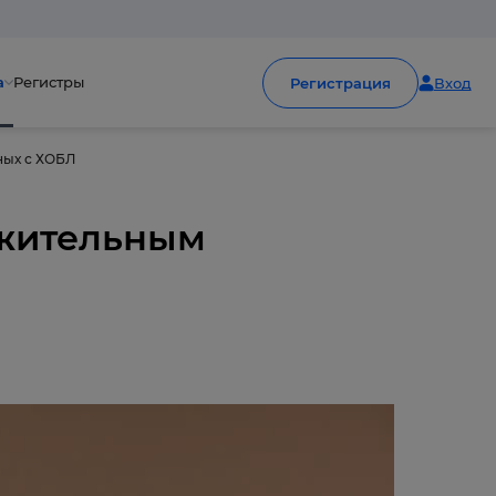
а
Регистры
Регистрация
Вход
ых с ХОБЛ
ожительным