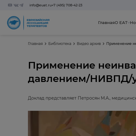
info@euat.ru
+7 (495) 708-42-23
Главная
О ЕАТ
Но
Главная
Библиотека
Видео архив
Применение н
Применение неинва
давлением/НИВПД/у
Доклад представляет Петросян М.А., медицинс