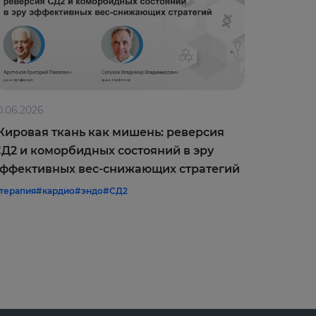
0.06.2026
09.06.202
ировая ткань как мишень: реверсия
Оптимиз
Д2 и коморбидных состояний в эру
врачебн
ффективных вес-снижающих стратегий
межреги
терапия
#кардио
#эндо
#СД2
#терапия
#