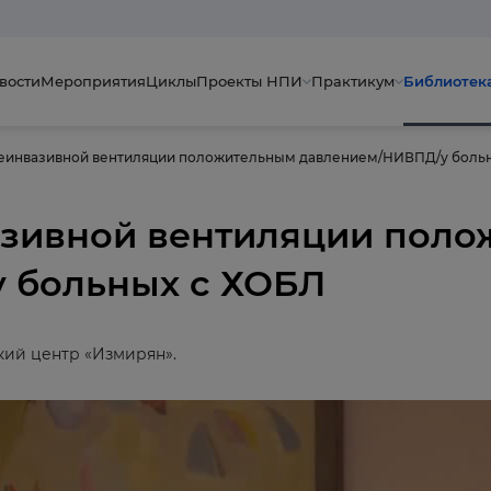
вости
Мероприятия
Циклы
Проекты НПИ
Практикум
Библиотек
еинвазивной вентиляции положительным давлением/НИВПД/у больн
зивной вентиляции пол
 больных с ХОБЛ
кий центр «Измирян».