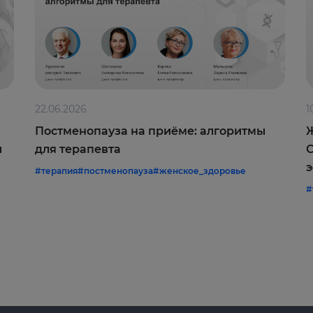
22.06.2026
1
Постменопауза на приёме: алгоритмы
Ж
и
для терапевта
С
э
#терапия
#постменопауза
#женское_здоровье
#