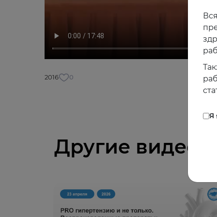
Вся
пре
зд
раб
Так
2016
0
раб
ста
Я
Другие видео