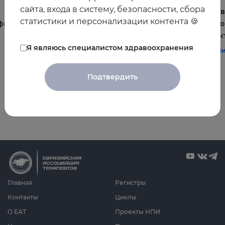
сайта, входа в систему, безопасности, сбора
Постменопауза на приёме: алгоритмы для
Жирова
статистики и персонализации контента 🍪
фы и
терапевта
и комо
эффек
#терапия
#постменопауза
#женское_здоровье
Я являюсь специалистом здравоохранения
#терап
Подтвердить
Все видео
Главная
Регистры
Контакты
Циклы
О ЕАТ
Проекты НПИ