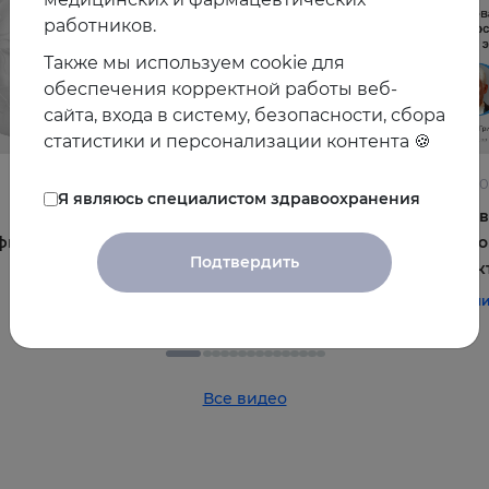
работников.
Также мы используем cookie для
обеспечения корректной работы веб-
сайта, входа в систему, безопасности, сбора
статистики и персонализации контента 🍪
22.06.2026
10.06.2
Я являюсь специалистом здравоохранения
Постменопауза на приёме: алгоритмы для
Жирова
фы и
терапевта
и комо
Подтвердить
эффек
#терапия
#постменопауза
#женское_здоровье
#терап
Все видео