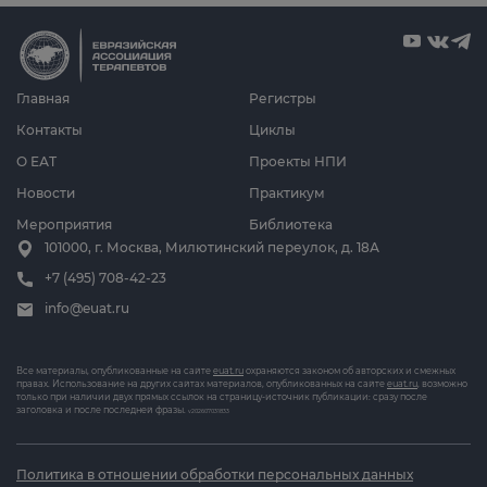
Главная
Регистры
Контакты
Циклы
О ЕАТ
Проекты НПИ
Новости
Практикум
Мероприятия
Библиотека
101000, г. Москва, Милютинский переулок, д. 18А
+7 (495) 708-42-23
info@euat.ru
Все материалы, опубликованные на сайте
euat.ru
охраняются законом об авторских и смежных
правах. Использование на других сайтах материалов, опубликованных на сайте
euat.ru
, возможно
только при наличии двух прямых ссылок на страницу-источник публикации: сразу после
заголовка и после последней фразы.
v202607031833
Политика в отношении обработки персональных данных