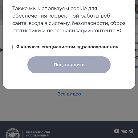
Также мы используем cookie для
обеспечения корректной работы веб-
сайта, входа в систему, безопасности, сбора
статистики и персонализации контента 🍪
22.06.2026
10.06.2
Постменопауза на приёме: алгоритмы для
Жирова
Я являюсь специалистом здравоохранения
фы и
терапевта
и комо
эффек
#терапия
#постменопауза
#женское_здоровье
Подтвердить
#терап
Все видео