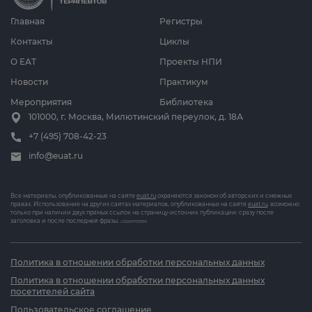
Главная
Регистры
Контакты
Циклы
О ЕАТ
Проекты НПИ
Новости
Практикум
Мероприятия
Библиотека
101000, г. Москва, Милютинский переулок, д. 18А
+7 (495) 708-42-23
info@euat.ru
Все материалы, опубликованные на сайте
euat.ru
охраняются законом об авторских и смежных
правах. Использование на других сайтах материалов, опубликованных на сайте
euat.ru
, возможно
только при наличии двух прямых ссылок на страницу-источник публикации: сразу после
заголовка и после последней фразы.
v202607031833
Политика в отношении обработки персональных данных
Политика в отношении обработки персональных данных
посетителей сайта
Пользовательское соглашение