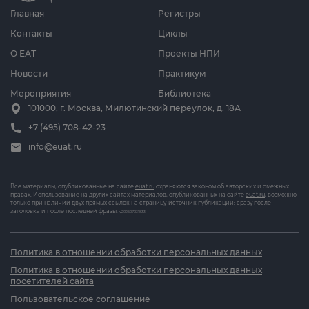
Главная
Регистры
Контакты
Циклы
О ЕАТ
Проекты НПИ
Новости
Практикум
Мероприятия
Библиотека
101000, г. Москва, Милютинский переулок, д. 18А
+7 (495) 708-42-23
info@euat.ru
Все материалы, опубликованные на сайте
euat.ru
охраняются законом об авторских и смежных
правах. Использование на других сайтах материалов, опубликованных на сайте
euat.ru
, возможно
только при наличии двух прямых ссылок на страницу-источник публикации: сразу после
заголовка и после последней фразы.
v202607031833
Политика в отношении обработки персональных данных
Политика в отношении обработки персональных данных
посетителей сайта
Пользовательское соглашение