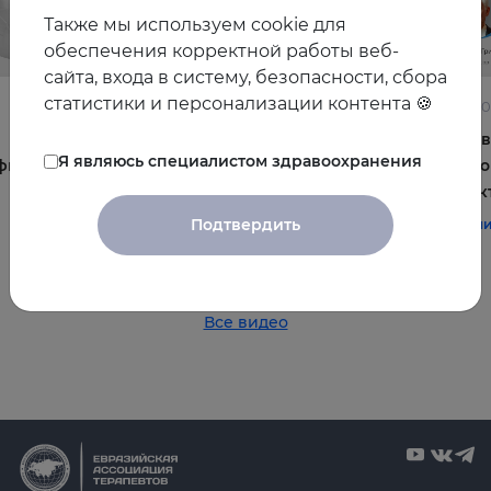
Также мы используем cookie для
обеспечения корректной работы веб-
сайта, входа в систему, безопасности, сбора
статистики и персонализации контента 🍪
22.06.2026
10.06.2
Постменопауза на приёме: алгоритмы для
Жирова
Я являюсь специалистом здравоохранения
фы и
терапевта
и комо
эффек
#терапия
#постменопауза
#женское_здоровье
Подтвердить
#терап
Все видео