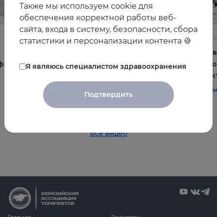
Также мы используем cookie для
обеспечения корректной работы веб-
сайта, входа в систему, безопасности, сбора
22.06.2026
10.06.2
статистики и персонализации контента 🍪
Постменопауза на приёме: алгоритмы для
Жирова
фы и
терапевта
и комо
Я являюсь специалистом здравоохранения
эффек
#терапия
#постменопауза
#женское_здоровье
#терап
Подтвердить
Все видео