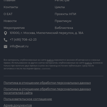
Главная
Регистры
Контакты
Циклы
О ЕАТ
Проекты НПИ
Новости
Практикум
Мероприятия
Библиотека
101000, г. Москва, Милютинский переулок, д. 18А
+7 (495) 708-42-23
info@euat.ru
Все материалы, опубликованные на сайте
euat.ru
охраняются законом об авторских и смежных
правах. Использование на других сайтах материалов, опубликованных на сайте
euat.ru
, возможно
только при наличии двух прямых ссылок на страницу-источник публикации: сразу после
заголовка и после последней фразы.
v202607031833
Политика в отношении обработки персональных данных
Политика в отношении обработки персональных данных
посетителей сайта
Пользовательское соглашение
Архив документов