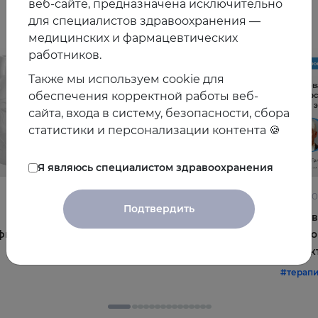
Другие видео
веб-сайте, предназначена исключительно
для специалистов здравоохранения —
медицинских и фармацевтических
работников.
Также мы используем cookie для
обеспечения корректной работы веб-
сайта, входа в систему, безопасности, сбора
статистики и персонализации контента 🍪
Я являюсь специалистом здравоохранения
22.06.2026
10.06.2
Подтвердить
Постменопауза на приёме: алгоритмы для
Жирова
фы и
терапевта
и комо
эффек
#терапия
#постменопауза
#женское_здоровье
#терап