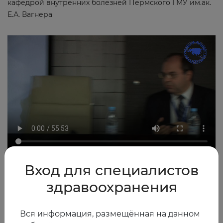
кафедрой внутренних болезней Пермского ГМУ им.ак.
Е.А. Вагнера
Вход для специалистов
2016
0
здравоохранения
Вся информация, размещённая на данном