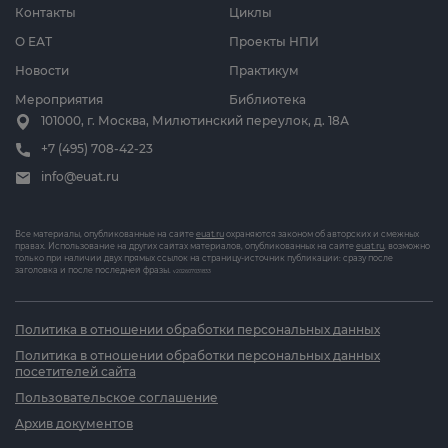
Контакты
Циклы
О ЕАТ
Проекты НПИ
Новости
Практикум
Мероприятия
Библиотека
101000, г. Москва, Милютинский переулок, д. 18А
+7 (495) 708-42-23
info@euat.ru
Все материалы, опубликованные на сайте
euat.ru
охраняются законом об авторских и смежных
правах. Использование на других сайтах материалов, опубликованных на сайте
euat.ru
, возможно
только при наличии двух прямых ссылок на страницу-источник публикации: сразу после
заголовка и после последней фразы.
v202607031833
Политика в отношении обработки персональных данных
Политика в отношении обработки персональных данных
посетителей сайта
Пользовательское соглашение
Архив документов