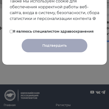
Также мы используем cookie для
обеспечения корректной работы веб-
сайта, входа в систему, безопасности, сбора
22.06.2026
10.06.2
статистики и персонализации контента 🍪
Постменопауза на приёме: алгоритмы для
Жирова
фы и
терапевта
и комо
Я являюсь специалистом здравоохранения
эффек
#терапия
#постменопауза
#женское_здоровье
#терап
Подтвердить
Все видео
Главная
Регистры