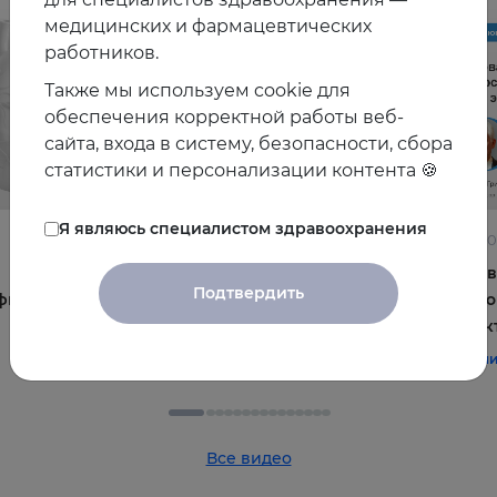
медицинских и фармацевтических
работников.
Также мы используем cookie для
обеспечения корректной работы веб-
сайта, входа в систему, безопасности, сбора
статистики и персонализации контента 🍪
Я являюсь специалистом здравоохранения
22.06.2026
10.06.2
Постменопауза на приёме: алгоритмы для
Жирова
Подтвердить
фы и
терапевта
и комо
эффек
#терапия
#постменопауза
#женское_здоровье
#терап
Все видео