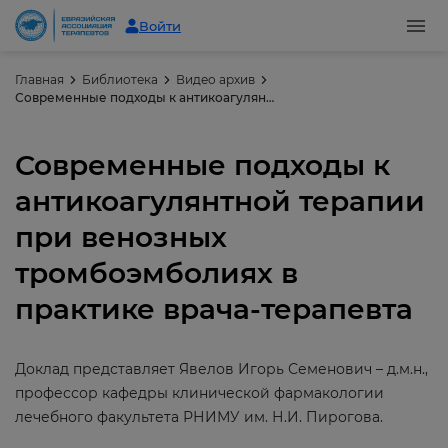
Войти
Главная
Библиотека
Видео архив
Современные подходы к антикоагулянтной терапии при венозных тромбоэмболиях в практике врача-терапевта
Современные подходы к
антикоагулянтной терапии
при венозных
тромбоэмболиях в
практике врача-терапевта
Доклад представляет Явелов Игорь Семенович – д.м.н.,
профессор кафедры клинической фармакологии
лечебного факультета РНИМУ им. Н.И. Пирогова.