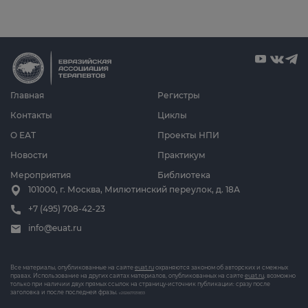
Главная
Регистры
Контакты
Циклы
О ЕАТ
Проекты НПИ
Новости
Практикум
Мероприятия
Библиотека
101000, г. Москва, Милютинский переулок, д. 18А
+7 (495) 708-42-23
info@euat.ru
Все материалы, опубликованные на сайте
euat.ru
охраняются законом об авторских и смежных
правах. Использование на других сайтах материалов, опубликованных на сайте
euat.ru
, возможно
только при наличии двух прямых ссылок на страницу-источник публикации: сразу после
заголовка и после последней фразы.
v202607031833