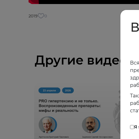
2019
0
В
Другие видео
Вся
пре
зд
раб
Так
раб
ста
Я