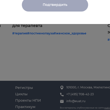
Подтвердить
22.06.2026
1
Постменопауза на приёме: алгоритмы
Ж
и
для терапевта
С
э
#терапия
#постменопауза
#женское_здоровье
#
Регистры
101000, г. Москва, Милютинс
Циклы
+7 (495) 708-42-23
Проекты НПИ
info@euat.ru
Практикум
Все материалы, опубликованные на сайте
euat.