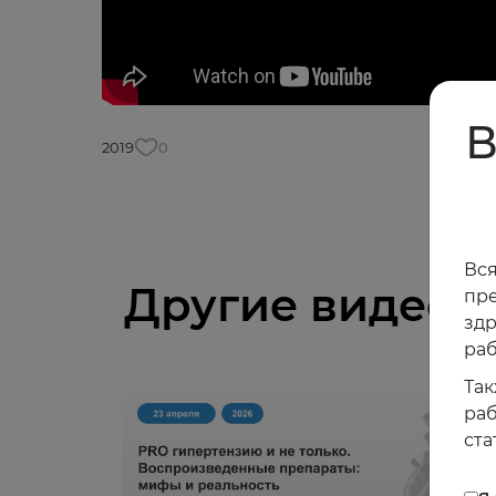
В
2019
0
Вся
Другие видео
пре
зд
раб
Так
раб
ста