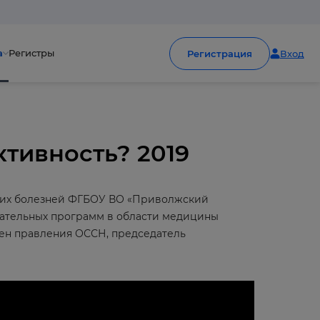
а
Регистры
Регистрация
Вход
тивность? 2019
нних болезней ФГБОУ ВО «Приволжский
вательных программ в области медицины
ен правления ОССН, председатель