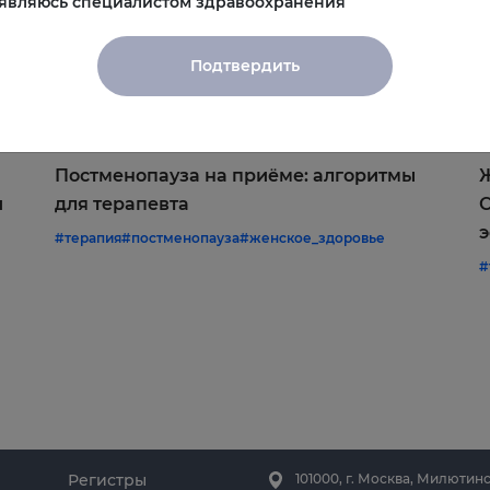
 являюсь специалистом здравоохранения
Подтвердить
22.06.2026
1
Постменопауза на приёме: алгоритмы
Ж
и
для терапевта
С
э
#терапия
#постменопауза
#женское_здоровье
#
Регистры
101000, г. Москва, Милютинс