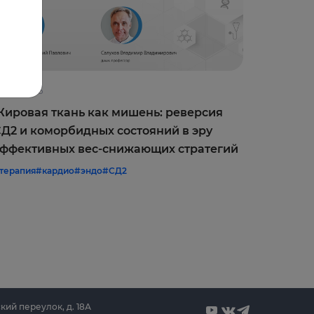
0.06.2026
09.06.202
ировая ткань как мишень: реверсия
Оптимиз
Д2 и коморбидных состояний в эру
врачебн
ффективных вес-снижающих стратегий
межреги
терапия
#кардио
#эндо
#СД2
#терапия
#
кий переулок, д. 18А