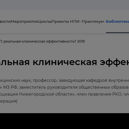
вости
Мероприятия
Циклы
Проекты НПИ
Практикум
Библиотек
: реальная клиническая эффективность? 2019
альная клиническая эффек
ицинских наук, профессор, заведующая кафедрой внутре
 МЗ РФ, заместитель руководителя общественных образо
циация Нижегородской области», член правления РКО, чл
дерация)