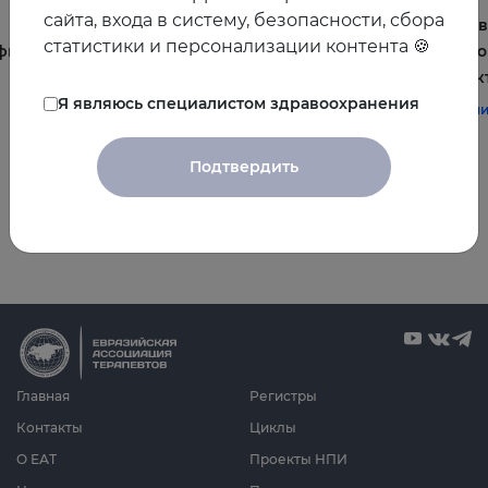
сайта, входа в систему, безопасности, сбора
Постменопауза на приёме: алгоритмы для
Жирова
статистики и персонализации контента 🍪
фы и
терапевта
и комо
эффек
#терапия
#постменопауза
#женское_здоровье
Я являюсь специалистом здравоохранения
#терап
Подтвердить
Все видео
Главная
Регистры
Контакты
Циклы
О ЕАТ
Проекты НПИ