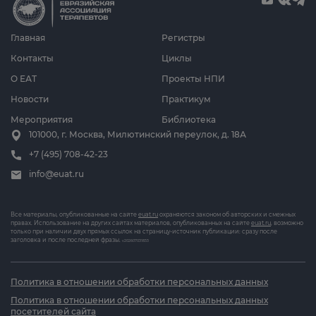
Главная
Регистры
Контакты
Циклы
О ЕАТ
Проекты НПИ
Новости
Практикум
Мероприятия
Библиотека
101000, г. Москва, Милютинский переулок, д. 18А
+7 (495) 708-42-23
info@euat.ru
Все материалы, опубликованные на сайте
euat.ru
охраняются законом об авторских и смежных
правах. Использование на других сайтах материалов, опубликованных на сайте
euat.ru
, возможно
только при наличии двух прямых ссылок на страницу-источник публикации: сразу после
заголовка и после последней фразы.
v202607031833
Политика в отношении обработки персональных данных
Политика в отношении обработки персональных данных
посетителей сайта