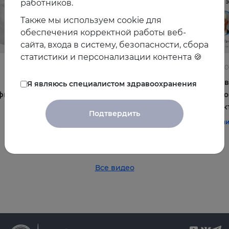
работников.
Также мы используем cookie для
обеспечения корректной работы веб-
сайта, входа в систему, безопасности, сбора
статистики и персонализации контента 🍪
22.06.2026
10.06.2
Постменопауза на приёме: алгоритмы для
Жирова
Я являюсь специалистом здравоохранения
фы и
терапевта
и комо
эффек
#терапия
#постменопауза
#женское_здоровье
Подтвердить
#терап
Все видео