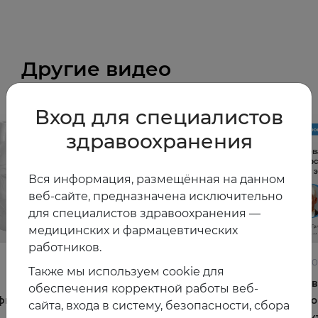
Другие видео
Вход для специалистов
здравоохранения
Вся информация, размещённая на данном
веб-сайте, предназначена исключительно
для специалистов здравоохранения —
медицинских и фармацевтических
работников.
22.06.2026
10.06.2
Также мы используем cookie для
Постменопауза на приёме: алгоритмы для
Жирова
обеспечения корректной работы веб-
фы и
терапевта
и комо
сайта, входа в систему, безопасности, сбора
эффек