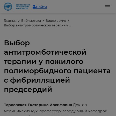
Войти
Главная
Библиотека
Видео архив
Выбор антитромботической терапии у пожилого полиморбидного пациента с фибрилляцией предсердий
Выбор
антитромботической
терапии у пожилого
полиморбидного пациента
с фибрилляцией
предсердий
Тарловская Екатерина Иосифовна
Доктор
медицинских нук, профессор, заведующий кафедрой