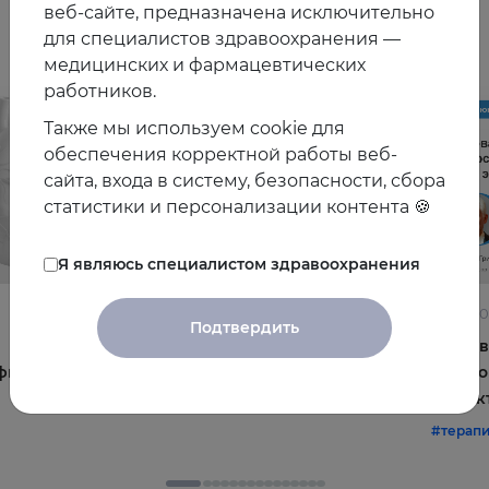
Другие видео
веб-сайте, предназначена исключительно
для специалистов здравоохранения —
медицинских и фармацевтических
работников.
Также мы используем cookie для
обеспечения корректной работы веб-
сайта, входа в систему, безопасности, сбора
статистики и персонализации контента 🍪
Я являюсь специалистом здравоохранения
22.06.2026
10.06.2
Подтвердить
Постменопауза на приёме: алгоритмы для
Жирова
фы и
терапевта
и комо
эффек
#терапия
#постменопауза
#женское_здоровье
#терап