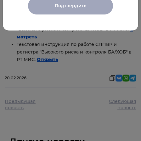
Подтвердить
Дополнительная информация:
Видео-инструкция по работе СППВР и регистра
"Высокого риска и контроля БА/ХОБ" в РТ МИС.
С
мотреть
Текстовая инструкция по работе СППВР и
регистра "Высокого риска и контроля БА/ХОБ" в
РТ МИС.
Открыть
20.02.2026
Предыдущая
Следующая
новость
новость