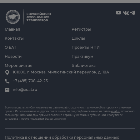
Главная
Регистры
Контакты
Циклы
О ЕАТ
Проекты НПИ
Новости
Практикум
Мероприятия
Библиотека
101000, г. Москва, Милютинский переулок, д. 18А
+7 (495) 708-42-23
info@euat.ru
Все материалы, опубликованные на сайте
euat.ru
охраняются законом об авторских и смежных
правах. Использование на других сайтах материалов, опубликованных на сайте
euat.ru
, возможно
только при наличии двух прямых ссылок на страницу-источник публикации: сразу после
заголовка и после последней фразы.
v202607031833
Политика в отношении обработки персональных данных