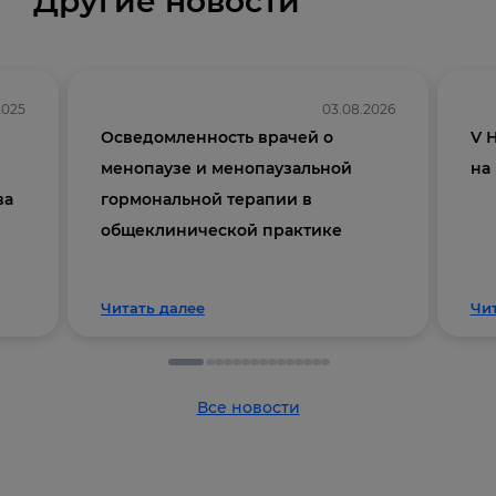
Другие новости
2025
03.08.2026
Осведомленность врачей о
V 
менопаузе и менопаузальной
на
ва
гормональной терапии в
общеклинической практике
Читать далее
Чи
Все новости