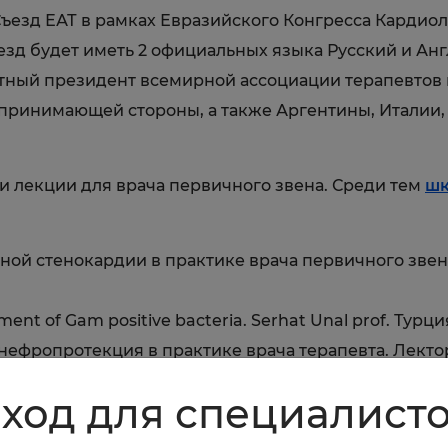
I Съезд ЕАТ в рамках Евразийского Конгресса Кардиол
 Съезд будет иметь 2 официальных языка Русский и Ан
тный президент всемирной ассоциации терапевтов п
 принимающей стороны, а также Аргентины, Италии, 
и лекции для врача первичного звена. Среди тем
шк
ьной стенокардии в практике врача первичного звен
ment of Gam positive bacteria. Serhat Unal prof. Турци
ефропротекция в практике врача терапевта. Лектор
ход для специалист
eases. Dagna Lorenzo prof. Италия