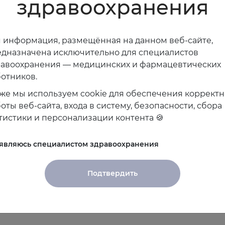
здравоохранения
ована регистрация участников съезда с выдачей им
цины имеющий статус международного. Мы будем ра
 информация, размещённая на данном веб-сайте,
дназначена исключительно для специалистов
равоохранения — медицинских и фармацевтических
отников.
же мы используем cookie для обеспечения коррект
.А.
оты веб-сайта, входа в систему, безопасности, сбора
тистики и персонализации контента 🍪
 являюсь специалистом здравоохранения
Подтвердить