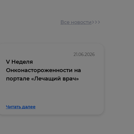
Все новости
21.06.2026
V Неделя
Отк
Онконастороженности на
онл
портале «Лечащий врач»
«Вн
кли
Читать далее
Чита