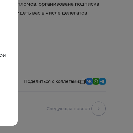
енных дипломов, организована подписка
ды видеть вас в числе делегатов
ной
Поделиться с коллегами:
Следующая новость