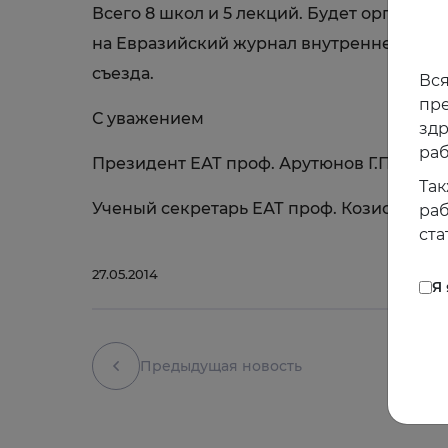
Всего 8 школ и 5 лекций. Будет организ
на Евразийский журнал внутренней меди
съезда.
Вся
пре
С уважением
зд
раб
Президент ЕАТ проф. Арутюнов Г.П.
Так
Ученый секретарь ЕАТ проф. Козиолова Н
раб
ста
27.05.2014
Я
Предыдущая новость