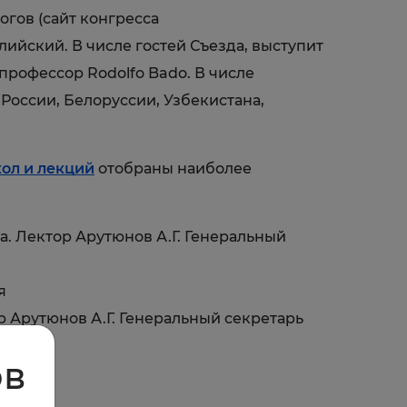
огов (сайт конгресса
глийский. В числе гостей Съезда, выступит
рофессор Rodolfo Bado. В числе
России, Белоруссии, Узбекистана,
ол и лекций
отобраны наиболее
а. Лектор Арутюнов А.Г. Генеральный
я
 Арутюнов А.Г. Генеральный секретарь
ов