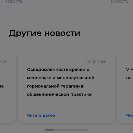
новость
новость
Другие новости
2025
03.08.2026
Осведомленность врачей о
V 
менопаузе и менопаузальной
на
ва
гормональной терапии в
общеклинической практике
Читать далее
Чи