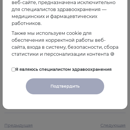
веб-сайте, предназначена исключительно
корректировки по возрасту, месту рождения, индексу
для специалистов здравоохранения —
массы тела и другим факторам. - в 8,14 раза выше
медицинских и фармацевтических
среди людей в группе, которые получили
работников.
хирургическое вмешательство и достигли
Также мы используем cookie для
нормальной функции почек. - в 4,03 раза выше, чем у
обеспечения корректной работы веб-
людей, у которых был пиелонефрит в детстве. - в 3,85
сайта, входа в систему, безопасности, сбора
раза выше в случае случаев клубочковой болезни в
статистики и персонализации контента 🍪
детстве.
Из анализа были исключены военные конкрипты с
Я являюсь специалистом здравоохранения
любыми признаками нарушения функции почек,
диабета, гипертонии, рака, волчанки, васкулита или
Подтвердить
любого ревматического заболевания.
02.02.2018
Предыдущая
Следующая