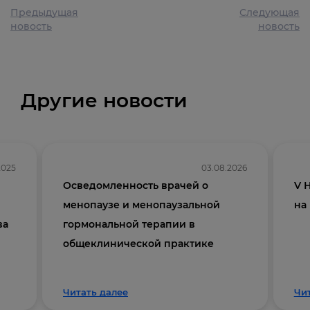
Предыдущая
Следующая
новость
новость
Другие новости
2025
03.08.2026
Осведомленность врачей о
V 
менопаузе и менопаузальной
на
ва
гормональной терапии в
общеклинической практике
Читать далее
Чи