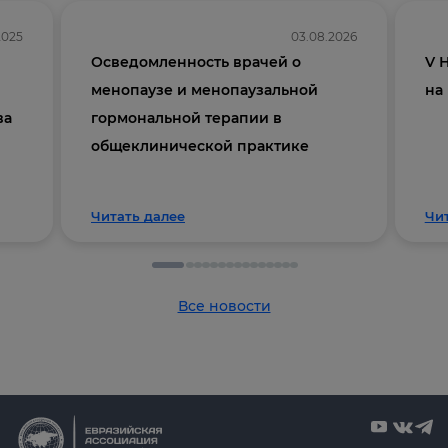
2025
03.08.2026
Осведомленность врачей о
V 
менопаузе и менопаузальной
на
ва
гормональной терапии в
общеклинической практике
Читать далее
Чи
Все новости