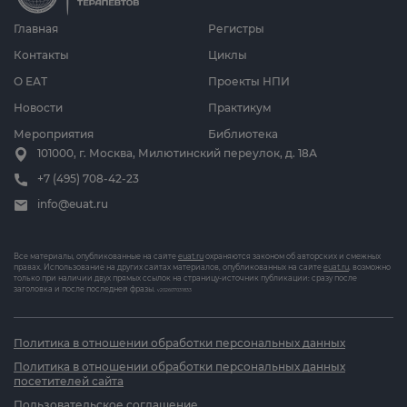
Главная
Регистры
Контакты
Циклы
О ЕАТ
Проекты НПИ
Новости
Практикум
Мероприятия
Библиотека
101000, г. Москва, Милютинский переулок, д. 18А
+7 (495) 708-42-23
info@euat.ru
Все материалы, опубликованные на сайте
euat.ru
охраняются законом об авторских и смежных
правах. Использование на других сайтах материалов, опубликованных на сайте
euat.ru
, возможно
только при наличии двух прямых ссылок на страницу-источник публикации: сразу после
заголовка и после последней фразы.
v202607031833
Политика в отношении обработки персональных данных
Политика в отношении обработки персональных данных
посетителей сайта
Пользовательское соглашение