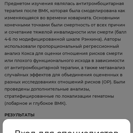
Предметом изучения являлась антитромбоцитарная
терапия после ВМК, которая была смоделирована как
изменяющаяся во времени ковариата. Основными
конечными точками были смертность от всех причин
и сочетание тяжелой инвалидности или смерти (балл
4-6 по модифицированной шкале Рэнкина). Авторы
использовали пропорциональный регрессионный
анализ Кокса для оценки отношения рисков смерти
или плохого функционального исхода в зависимости
от антитромбоцитарной терапии, а также метаанализ
случайных эффектов для объединения оцененных в
разных исследованиях отношений рисков (ОР). Были
проведены дополнительные анализы,
стратифицированные по локализации гематомы
(лобарное и глубокое ВМК).
РЕЗУЛЬТАТЫ
Авторы включили в общей сложности 2801 пациента с