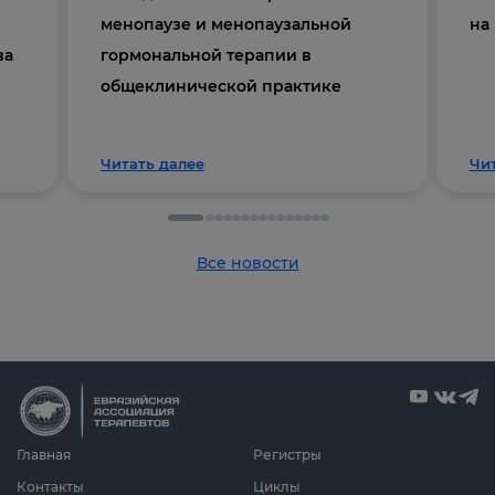
менопаузе и менопаузальной
на
ва
гормональной терапии в
общеклинической практике
Читать далее
Чи
Все новости
Главная
Регистры
Контакты
Циклы