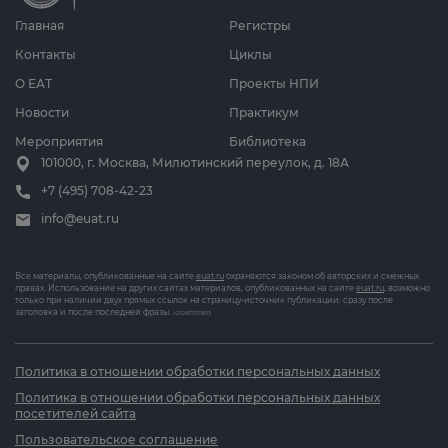
Главная
Регистры
Контакты
Циклы
О ЕАТ
Проекты НПИ
Новости
Практикум
Мероприятия
Библиотека
101000, г. Москва, Милютинский переулок, д. 18А
+7 (495) 708-42-23
info@euat.ru
Все материалы, опубликованные на сайте
euat.ru
охраняются законом об авторских и смежных
правах. Использование на других сайтах материалов, опубликованных на сайте
euat.ru
, возможно
только при наличии двух прямых ссылок на страницу-источник публикации: сразу после
заголовка и после последней фразы.
v202607031833
Политика в отношении обработки персональных данных
Политика в отношении обработки персональных данных
посетителей сайта
Пользовательское соглашение