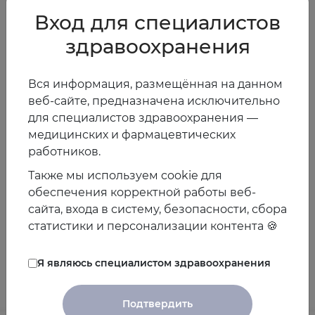
Вход для специалистов
Авторы сделали вывод о том, что целекоксиб связан с
наименьшими неблагоприятными событиями, но
здравоохранения
назначение низких доз ацетилсалициловой кислоты
ослабляет сердечно-сосудистые преимущества
Вся информация, размещённая на данном
безопасности целекоксиба.
веб-сайте, предназначена исключительно
для специалистов здравоохранения —
06.08.2018
медицинских и фармацевтических
работников.
Также мы используем cookie для
Предыдущая
Следующая
обеспечения корректной работы веб-
новость
новость
сайта, входа в систему, безопасности, сбора
статистики и персонализации контента 🍪
Другие новости
Я являюсь специалистом здравоохранения
Подтвердить