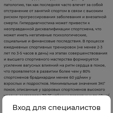
патологию, так как последняя часто влечет за собой
отстранение от занятий спортом в связи с высоким
риском прогрессирования заболевания и внезапной
смерти. Гипердиагностика может привести к
неоправданной дисквалификации спортсмена, что
может иметь негативные психологические,
социальные и финансовые последствия. В процессе
ежедневных спортивных тренировок (не менее 2-3
лет по 3-5 часов в день) на этапах совершенствования
и высшего спортивного мастерства формируется
усиление вагусных влияний на ритм сердца в покое,
что проявляется в развитии более чем у 80%
спортсменов брадикардии менее 60 уд/мин у
взрослых и подростков. Минимальные значения ЭКГ
покоя, описанные у здоровых спортсменов высокого
уровня, составляли 30-25 уд/мин у взрослых и до 40 уд/
мин у юных спортсменов.
Вход для специалистов
Новость от информационного партнера Ассоциации