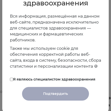
здравоохранения
#
soslanenginoev
Вся информация, размещённая на данном
13.06.2017
веб-сайте, предназначена исключительно
для специалистов здравоохранения —
медицинских и фармацевтических
Предыдущая
Следующая
работников.
новость
новость
Также мы используем cookie для
обеспечения корректной работы веб-
сайта, входа в систему, безопасности, сбора
Другие новости
статистики и персонализации контента 🍪
Я являюсь специалистом здравоохранения
2025
03.08.2026
Подтвердить
Осведомленность врачей о
V 
менопаузе и менопаузальной
на