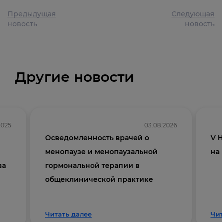
Предыдущая
Следующая
новость
новость
Другие новости
2025
03.08.2026
Осведомленность врачей о
V 
менопаузе и менопаузальной
на
ва
гормональной терапии в
общеклинической практике
Читать далее
Чи